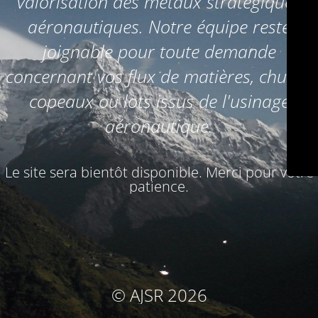
valorisation des métaux stratégiques
aéronautiques. Notre équipe reste
joignable pour toute demande
concernant vos flux de matières, chutes,
copeaux ou lots issus de l'usinage
aéronautique.
Le site sera bientôt disponible. Merci pour votre
patience.
© AJSR 2026