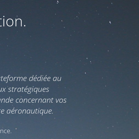
ion.
ateforme dédiée au
aux stratégiques
ande concernant vos
age aéronautique.
ence.