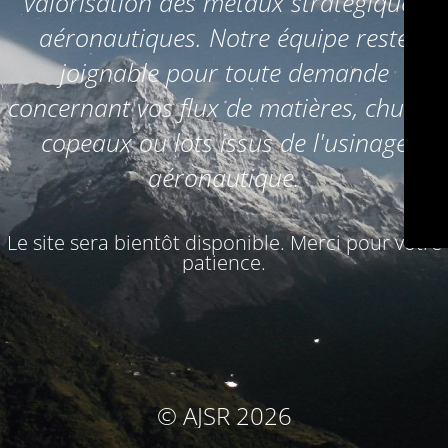
valorisation des métaux stratégiques
aéronautiques. Notre équipe reste
joignable pour toute demande
concernant vos flux de matières, chutes,
copeaux ou lots issus de l'usinage
aéronautique.
Le site sera bientôt disponible. Merci pour votre
patience.
© AJSR 2026